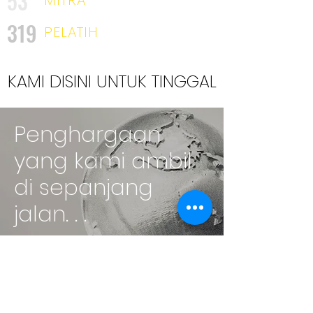
53
319
PELATIH
KAMI DISINI UNTUK TINGGAL
Penghargaan
yang kami ambil
di sepanjang
jalan. . .
Penghargaan yang
kami ambil di
sepanjang jalan. . .