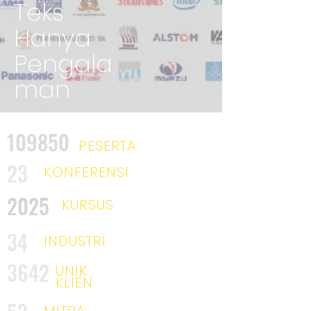
Teks
Hanya
Pengala
man
109850
PESERTA
23
KONFERENSI
2025
KURSUS
34
INDUSTRI
3642
UNIK
KLIEN
MITRA