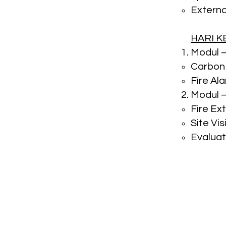
Externa
HARI 
Modul –
Carbon 
​Fire Al
Modul –
Fire Ext
Site Vis
Evaluat