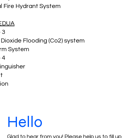
l Fire Hydrant System
KEDUA
 3
Dioxide Flooding (Co2) system​
arm System​
 4
inguisher​
it
ion
Hello
Glad to hear from you! Please help us to fill up