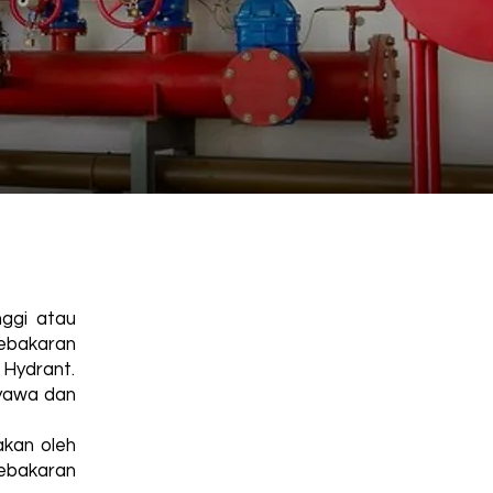
nggi atau
ebakaran
 Hydrant.
nyawa dan
akan oleh
ebakaran