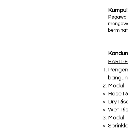
Kumpul
Pegawai 
mengawa
berminat
Kandun
HARI P
Pengen
banguna
Modul -
​Hose R
Dry Ris
Wet Ri
Modul -
Sprinkl