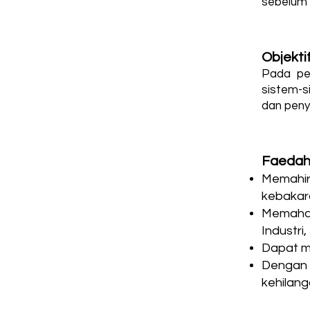
sebelum 
Objekti
Pada pe
sistem-s
dan peny
Faedah
Memahir
kebakar
Memaham
Industri
Dapat m
Dengan 
kehilan