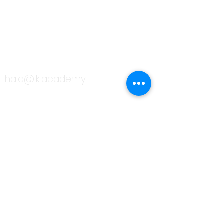
BICARA DENGAN KAMI
halo@ik.academy
halo@ik.academy
halo@ik.academy
halo@ik.academy
halo@ik.academy
halo@ik.academy