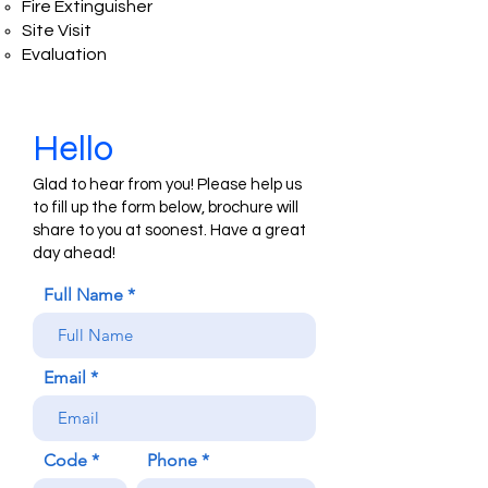
Fire Extinguisher​
Site Visit
Evaluation
Hello
Glad to hear from you! Please help us
to fill up the form below, brochure will
share to you at soonest. Have a great
day ahead!
Full Name
Email
Code
Phone