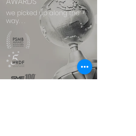
AWARDS
we picked up along the
way. . .